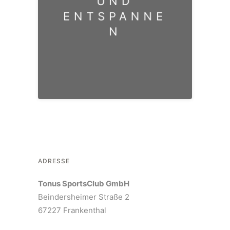
UND
vergessen.
ENTSPANNE
N
EINTRETEN, LOSLASSEN,
WOHLFÜHLEN
ADRESSE
Tonus SportsClub GmbH
Beindersheimer Straße 2
67227 Frankenthal