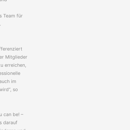
s Team für
.
ferenziert
er Mitglieder
zu erreichen,
essionelle
 auch im
wird“, so
u can be! –
s darauf