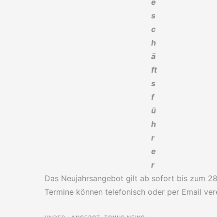
e
s
c
h
ä
ft
s
f
ü
h
r
e
r
Das Neujahrsangebot gilt ab sofort bis zum 2
Termine können telefonisch oder per Email ver