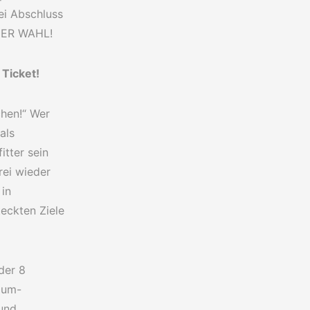
ei Abschluss
INER WAHL!
 Ticket!
chen!“ Wer
als
itter sein
rei wieder
 in
teckten Ziele
der 8
ium-
 und