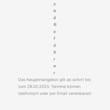
c
h
ä
ft
s
f
ü
h
r
e
r
Das Neujahrsangebot gilt ab sofort bis
zum 28.02.2023. Termine können
telefonisch oder per Email vereinbaren!