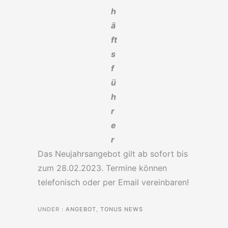
h
ä
ft
s
f
ü
h
r
e
r
Das Neujahrsangebot gilt ab sofort bis
zum 28.02.2023. Termine können
telefonisch oder per Email vereinbaren!
UNDER :
ANGEBOT
,
TONUS NEWS